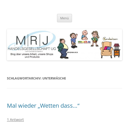
Zum
Inhalt
MRJ Handelsgesellschaft Weblog
springen
Blog über die Arbeit der MRJ Handelsgesellschaft, deren Shops und
angebotene Produkte
Menü
SCHLAGWORTARCHIV:
UNTERWÄSCHE
Mal wieder „Wetten dass…“
1 Antwort