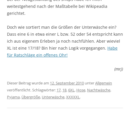
weitestgehend nach der Maßtabelle bei Wikipeadia
gerichtet.
Doch wie sortiert man die Größen der Unterwäsche ein?
Dass eine 6 in etwa einer L bzw. 52 oder 54 entspricht kann
ich aus eigenem Erleben ja noch nachfühlen. Aber wieviel
XL ist eine 17/18? Bin hier nach Logik vorgegangen.
Habe
für Ratschläge ein offenes Ohr!
(mrj)
Dieser Beitrag wurde am
12. September 2010
unter
Allgemein
veröffentlicht. Schlagwörter:
17
,
18
,
6XL
,
Hose
,
Nachtwäsche
,
Pyjama
,
Übergröße
,
Unterwäsche
,
XXXXXL
.