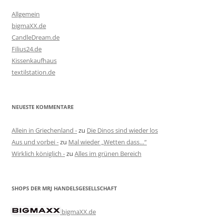
Allgemein
bigmaXX.de
CandleDream.de
Filius24.de
Kissenkaufhaus
textilstation.de
NEUESTE KOMMENTARE
Allein in Griechenland -
zu
Die Dinos sind wieder los
Aus und vorbei -
zu
Mal wieder „Wetten dass…“
Wirklich königlich -
zu
Alles im grünen Bereich
SHOPS DER MRJ HANDELSGESELLSCHAFT
bigmaXX.de