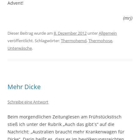
Advent!
(mrj)
Dieser Beitrag wurde am
8. Dezember 2012
unter
Allgemein
veröffentlicht. Schlagwörter:
Thermohemd
,
Thermohose
,
Unterwäsche
.
Mehr Dicke
Schreibe eine Antwort
Beim morgendlichen Zeitunglesen am Frühstückstisch
stieß ich unter der Rubrik „Auch das gibt´s“ auf die
Nachricht: „Australien braucht mehr Krankenwagen für
Dicke“. Darin heißt es, dass es im bevölkerungsreichten