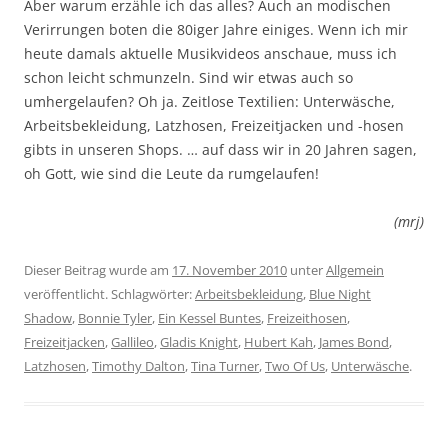
Aber warum erzähle ich das alles? Auch an modischen
Verirrungen boten die 80iger Jahre einiges. Wenn ich mir
heute damals aktuelle Musikvideos anschaue, muss ich
schon leicht schmunzeln. Sind wir etwas auch so
umhergelaufen? Oh ja. Zeitlose Textilien: Unterwäsche,
Arbeitsbekleidung, Latzhosen, Freizeitjacken und -hosen
gibts in unseren Shops. … auf dass wir in 20 Jahren sagen,
oh Gott, wie sind die Leute da rumgelaufen!
(mrj)
Dieser Beitrag wurde am
17. November 2010
unter
Allgemein
veröffentlicht. Schlagwörter:
Arbeitsbekleidung
,
Blue Night
Shadow
,
Bonnie Tyler
,
Ein Kessel Buntes
,
Freizeithosen
,
Freizeitjacken
,
Gallileo
,
Gladis Knight
,
Hubert Kah
,
James Bond
,
Latzhosen
,
Timothy Dalton
,
Tina Turner
,
Two Of Us
,
Unterwäsche
.