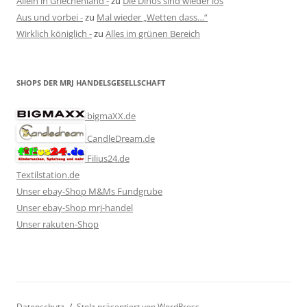
Allein in Griechenland -
zu
Die Dinos sind wieder los
Aus und vorbei -
zu
Mal wieder „Wetten dass…“
Wirklich königlich -
zu
Alles im grünen Bereich
SHOPS DER MRJ HANDELSGESELLSCHAFT
bigmaXX.de
CandleDream.de
Filius24.de
Textilstation.de
Unser ebay-Shop M&Ms Fundgrube
Unser ebay-Shop mrj-handel
Unser rakuten-Shop
Datenschutz
Stolz präsentiert von WordPress