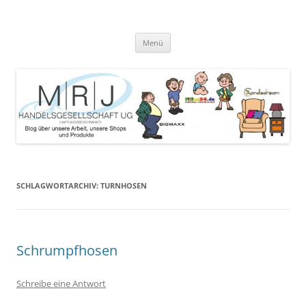
Zum
Inhalt
MRJ Handelsgesellschaft Weblog
springen
Blog über die Arbeit der MRJ Handelsgesellschaft, deren Shops und
angebotene Produkte
Menü
SCHLAGWORTARCHIV:
TURNHOSEN
Schrumpfhosen
Schreibe eine Antwort