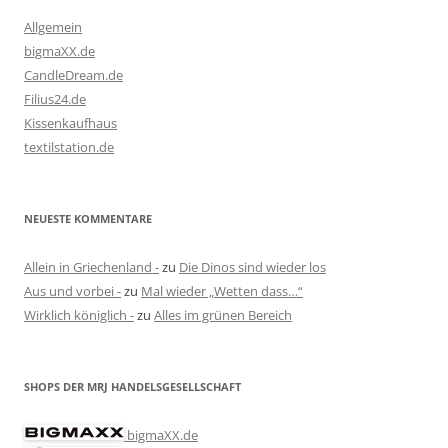
Allgemein
bigmaXX.de
CandleDream.de
Filius24.de
Kissenkaufhaus
textilstation.de
NEUESTE KOMMENTARE
Allein in Griechenland -
zu
Die Dinos sind wieder los
Aus und vorbei -
zu
Mal wieder „Wetten dass…“
Wirklich königlich -
zu
Alles im grünen Bereich
SHOPS DER MRJ HANDELSGESELLSCHAFT
bigmaXX.de