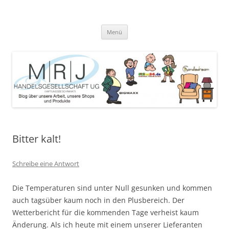
Zum
Inhalt
MRJ Handelsgesellschaft Weblog
springen
Blog über die Arbeit der MRJ Handelsgesellschaft, deren Shops und
angebotene Produkte
Menü
Bitter kalt!
Schreibe eine Antwort
Die Temperaturen sind unter Null gesunken und kommen
auch tagsüber kaum noch in den Plusbereich. Der
Wetterbericht für die kommenden Tage verheist kaum
Änderung. Als ich heute mit einem unserer Lieferanten