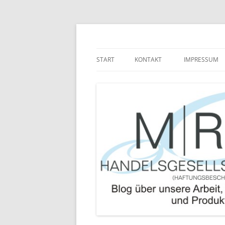
Zum
Inhalt
springen
Blog über die Arbeit der MRJ Handelsgesel
MRJ Handelsgesells
START
KONTAKT
IMPRESSUM