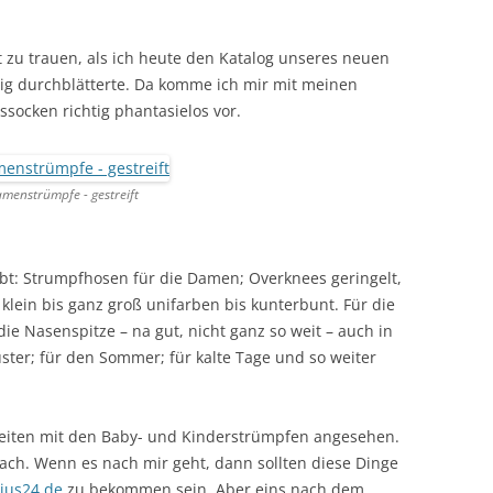
 zu trauen, als ich heute den Katalog unseres neuen
tig durchblätterte. Da komme ich mir mit meinen
socken richtig phantasielos vor.
menstrümpfe - gestreift
ibt: Strumpfhosen für die Damen; Overknees geringelt,
 klein bis ganz groß unifarben bis kunterbunt. Für die
ie Nasenspitze – na gut, nicht ganz so weit – auch in
uster; für den Sommer; für kalte Tage und so weiter
 Seiten mit den Baby- und Kinderstrümpfen angesehen.
nfach. Wenn es nach mir geht, dann sollten diese Dinge
lius24.de
zu bekommen sein. Aber eins nach dem