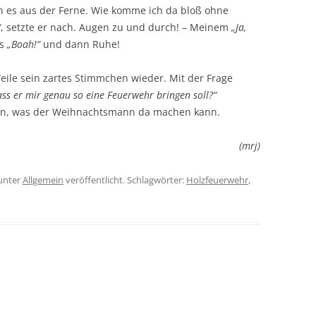
ch es aus der Ferne. Wie komme ich da bloß ohne
“
, setzte er nach. Augen zu und durch! – Meinem
„Ja,
es
„Boah!“
und dann Ruhe!
Weile sein zartes Stimmchen wieder. Mit der Frage
s er mir genau so eine Feuerwehr bringen soll?“
en, was der Weihnachtsmann da machen kann.
(mrj)
unter
Allgemein
veröffentlicht. Schlagwörter:
Holzfeuerwehr
,