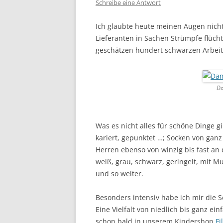
Schreibe eine Antwort
Ich glaubte heute meinen Augen nicht
Lieferanten in Sachen Strümpfe flüch
geschätzen hundert schwarzen Arbeits
Da
Was es nicht alles für schöne Dinge g
kariert, gepunktet …; Socken von ganz
Herren ebenso von winzig bis fast an d
weiß, grau, schwarz, geringelt, mit M
und so weiter.
Besonders intensiv habe ich mir die
Eine Vielfalt von niedlich bis ganz ei
schon bald in unserem Kindershop
Fi