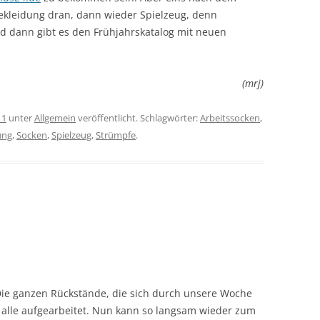
bekleidung dran, dann wieder Spielzeug, denn
d dann gibt es den Frühjahrskatalog mit neuen
(mrj)
11
unter
Allgemein
veröffentlicht. Schlagwörter:
Arbeitssocken
,
ung
,
Socken
,
Spielzeug
,
Strümpfe
.
 Die ganzen Rückstände, die sich durch unsere Woche
 alle aufgearbeitet. Nun kann so langsam wieder zum