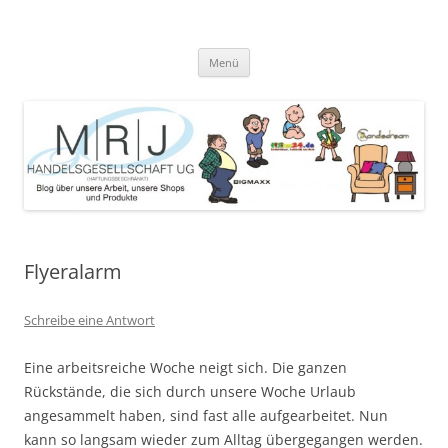
Zum
Inhalt
MRJ Handelsgesellschaft Weblog
springen
Blog über die Arbeit der MRJ Handelsgesellschaft, deren Shops und
angebotene Produkte
Menü
Flyeralarm
Schreibe eine Antwort
Eine arbeitsreiche Woche neigt sich. Die ganzen
Rückstände, die sich durch unsere Woche Urlaub
angesammelt haben, sind fast alle aufgearbeitet. Nun
kann so langsam wieder zum Alltag übergegangen werden.