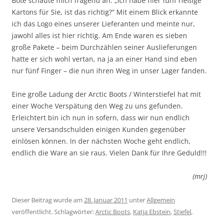
Bote schaute mich fragend an: „Ich habe hier fünf rießige
Kartons für Sie, ist das richtig?“ Mit einem Blick erkannte
ich das Logo eines unserer Lieferanten und meinte nur,
jawohl alles ist hier richtig. Am Ende waren es sieben
große Pakete – beim Durchzählen seiner Auslieferungen
hatte er sich wohl vertan, na ja an einer Hand sind eben
nur fünf Finger – die nun ihren Weg in unser Lager fanden.
Eine große Ladung der Arctic Boots / Winterstiefel hat mit
einer Woche Verspätung den Weg zu uns gefunden.
Erleichtert bin ich nun in sofern, dass wir nun endlich
unsere Versandschulden einigen Kunden gegenüber
einlösen können. In der nächsten Woche geht endlich,
endlich die Ware an sie raus. Vielen Dank für Ihre Geduld!!!
(mrj)
Dieser Beitrag wurde am
28. Januar 2011
unter
Allgemein
veröffentlicht. Schlagwörter:
Arctic Boots
,
Katja Ebstein
,
Stiefel
,