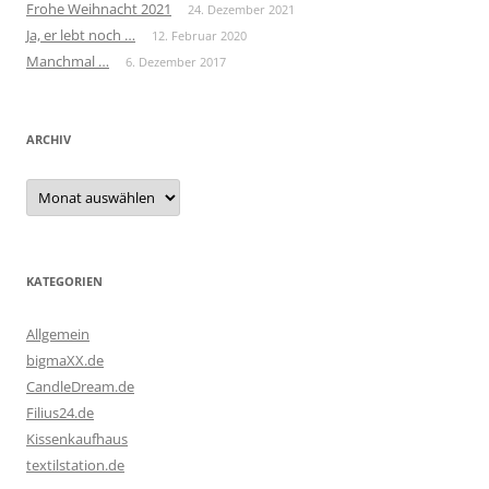
Frohe Weihnacht 2021
24. Dezember 2021
Ja, er lebt noch …
12. Februar 2020
Manchmal …
6. Dezember 2017
ARCHIV
Archiv
KATEGORIEN
Allgemein
bigmaXX.de
CandleDream.de
Filius24.de
Kissenkaufhaus
textilstation.de