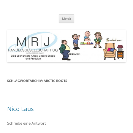
Zum
Inhalt
MRJ Handelsgesellschaft Weblog
springen
Blog über die Arbeit der MRJ Handelsgesellschaft, deren Shops und
angebotene Produkte
Menü
SCHLAGWORTARCHIV:
ARCTIC BOOTS
Nico Laus
Schreibe eine Antwort