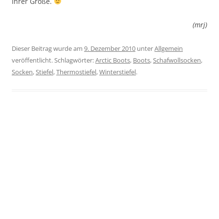
Ihrer Größe.
(mrj)
Dieser Beitrag wurde am
9. Dezember 2010
unter
Allgemein
veröffentlicht. Schlagwörter:
Arctic Boots
,
Boots
,
Schafwollsocken
,
Socken
,
Stiefel
,
Thermostiefel
,
Winterstiefel
.