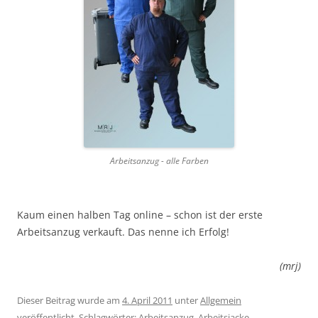
Arbeitsanzug - alle Farben
Kaum einen halben Tag online – schon ist der erste
Arbeitsanzug verkauft. Das nenne ich Erfolg!
(mrj)
Dieser Beitrag wurde am
4. April 2011
unter
Allgemein
veröffentlicht. Schlagwörter:
Arbeitsanzug
,
Arbeitsjacke
,