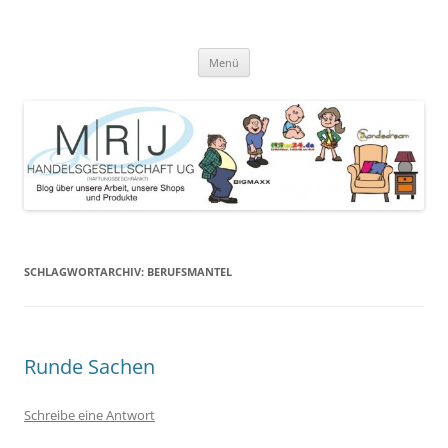
Zum
Inhalt
MRJ Handelsgesellschaft Weblog
springen
Blog über die Arbeit der MRJ Handelsgesellschaft, deren Shops und
angebotene Produkte
Menü
SCHLAGWORTARCHIV:
BERUFSMANTEL
Runde Sachen
Schreibe eine Antwort