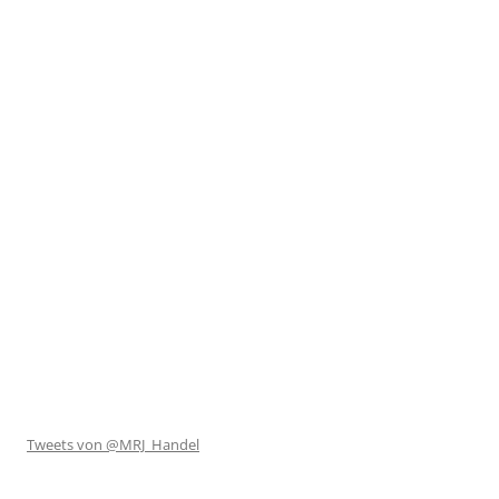
Tweets von @MRJ_Handel