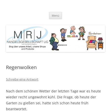
Zum
Inhalt
MRJ Handelsgesellschaft Weblog
springen
Blog über die Arbeit der MRJ Handelsgesellschaft, deren Shops und
angebotene Produkte
Menü
Regenwolken
Schreibe eine Antwort
Nach dem schönen Wetter der letzten Tage war es heute
wieder recht ungewohnt kühl. Die Frage, ob heute der
Garten zu gießen sei, hatte sich schon heute früh
beantwortet.