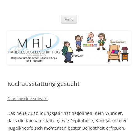
Zum
Inhalt
MRJ Handelsgesellschaft Weblog
springen
Blog über die Arbeit der MRJ Handelsgesellschaft, deren Shops und
angebotene Produkte
Menü
Kochausstattung gesucht
Schreibe eine Antwort
Das neue Ausbildungsjahr hat begonnen. Kein Wunder,
dass die Kochausstattung wie Pepitahose, Kochjacke oder
Kugelknöpfe sich momentan bester Beliebtheit erfreuen.