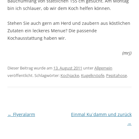
Bauchumfang von stattlichen 155 cm gesucht. Am Montag
bin ich schlauer, ob wir dem Koch helfen können.
Stehen Sie auch gern am Herd und zaubern aus köstlichen
Zutaten ein leckeres Menue? Die passende
Kochausstattung haben wir.
(mrj)
Dieser Beitrag wurde am
13. August 2011
unter
Allgemein
veröffentlicht. Schlagwörter:
Kochjacke
,
Kugelknöpfe
,
Pepitahose
.
Beitragsnavigation
←
Flyeralarm
Einmal Ku´damm und zurück
→