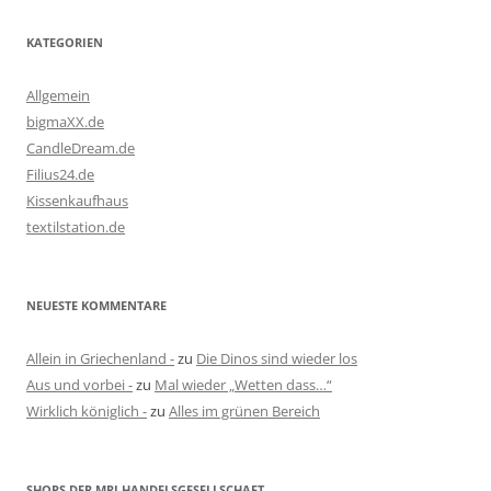
KATEGORIEN
Allgemein
bigmaXX.de
CandleDream.de
Filius24.de
Kissenkaufhaus
textilstation.de
NEUESTE KOMMENTARE
Allein in Griechenland -
zu
Die Dinos sind wieder los
Aus und vorbei -
zu
Mal wieder „Wetten dass…“
Wirklich königlich -
zu
Alles im grünen Bereich
SHOPS DER MRJ HANDELSGESELLSCHAFT