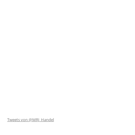
Tweets von @MRJ_Handel