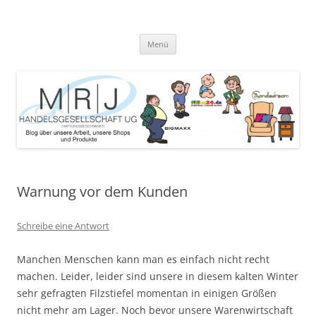
Zum
Inhalt
MRJ Handelsgesellschaft Weblog
springen
Blog über die Arbeit der MRJ Handelsgesellschaft, deren Shops und
angebotene Produkte
Menü
Warnung vor dem Kunden
Schreibe eine Antwort
Manchen Menschen kann man es einfach nicht recht
machen. Leider, leider sind unsere in diesem kalten Winter
sehr gefragten Filzstiefel momentan in einigen Größen
nicht mehr am Lager. Noch bevor unsere Warenwirtschaft