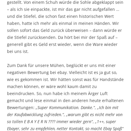
gestellt. Von einem Schuh würde die Sohle abgeklappt sein
– als ich sie einpackte, ist mir das gar nicht aufgefallen …
und die Stiefel, die schon fast einen historischen Wert
haben, hatte ich mehr als einmal in meinen Händen. Wir
sollen sofort das Geld zurück überweisen – dann würde er
die Stiefel zurücksenden. Da hört bei mir der Spaß auf –
generell gibt es Geld erst wieder, wenn die Ware wieder
bei uns ist.
Zum Dank für unsere Mühen, beglückt er uns mit einer
negativen Bewertung bei ebay. Vielleicht ist es ja gut so,
wie es gekommen ist. Wir hätten sonst was für Handstände
machen können, er wäre wohl kaum damit zu
beeindrucken. So, nun habe ich meinem Ärger Luft
gemacht und lese einmal in den anderen heute erhaltenen
Bewertungen:
„Super Kommunikation. Danke.“
,
„Ich bin mit
der Kaufabwicklung zufrieden.“
,
„warum gibt es nicht mehr von
so tollen E B A Y E R N ???? immer wieder gern“
,
„1++, super
Ebayer, sehr zu empfehlen, netter Kontakt, so macht Ebay Spaß“