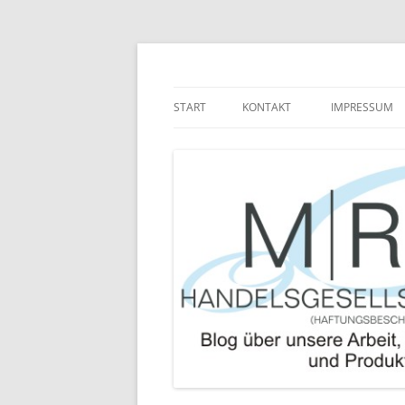
Zum
Inhalt
springen
Blog über die Arbeit der MRJ Handelsgesel
MRJ Handelsgesells
START
KONTAKT
IMPRESSUM