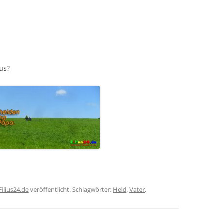
ius?
Filius24.de
veröffentlicht. Schlagwörter:
Held
,
Vater
.