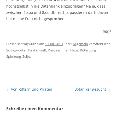
höchstselbst in die Datenbank einzupflegen? Na ja, dass
zwischen 2o.oo und 8.oo Uhr nichts passieren darf, davon
hat meine Frau nicht gesprochen …
(mrj)
Dieser Beitrag wurde am
19. Juli 2010
unter
Allgemein
veröffentlicht.
Schlagwörter:
Piraten-Zelt
,
Prinzessinnen Haus
,
Ritterburg
,
Spielzeug
,
Zelte
.
Beitragsnavigation
←
Von Rittern und Piraten
Botaniker gesucht
→
Schreibe einen Kommentar