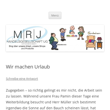
Zum
Inhalt
MRJ Handelsgesellschaft Weblog
springen
Blog über die Arbeit der MRJ Handelsgesellschaft, deren Shops und
angebotene Produkte
Menü
Wir machen Urlaub
Schreibe eine Antwort
Zugegeben – so richtig gelingt es mir nicht, die Arbeit sein
zu lassen. Während unsere Frau Pamin dieser Tage eine
Weiterbildung besucht und Herr Müller sich bestimmt
irgendwo die Sonne auf den Bauch scheinen lässt, hat