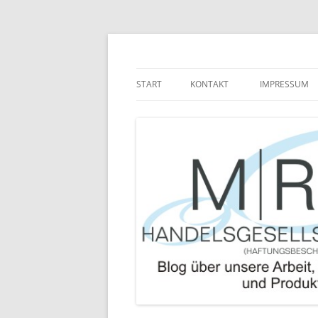
Zum
Inhalt
springen
Blog über die Arbeit der MRJ Handelsgesel
MRJ Handelsgesells
START
KONTAKT
IMPRESSUM