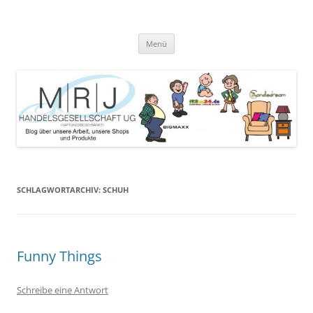
Zum
Inhalt
MRJ Handelsgesellschaft Weblog
springen
Blog über die Arbeit der MRJ Handelsgesellschaft, deren Shops und
angebotene Produkte
Menü
SCHLAGWORTARCHIV:
SCHUH
Funny Things
Schreibe eine Antwort