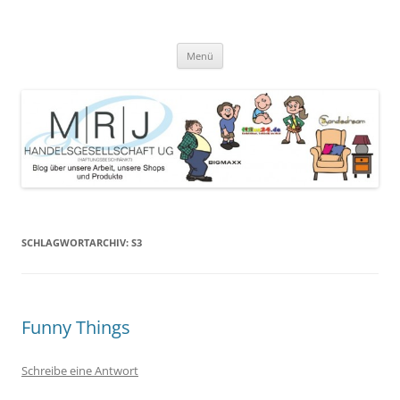
Zum
Inhalt
MRJ Handelsgesellschaft Weblog
springen
Blog über die Arbeit der MRJ Handelsgesellschaft, deren Shops und
angebotene Produkte
Menü
SCHLAGWORTARCHIV:
S3
Funny Things
Schreibe eine Antwort