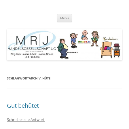
Zum
Inhalt
MRJ Handelsgesellschaft Weblog
springen
Blog über die Arbeit der MRJ Handelsgesellschaft, deren Shops und
angebotene Produkte
Menü
SCHLAGWORTARCHIV:
HÜTE
Gut behütet
Schreibe eine Antwort