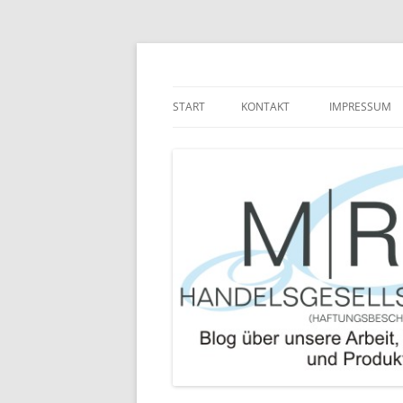
Zum
Inhalt
springen
Blog über die Arbeit der MRJ Handelsgesel
MRJ Handelsgesells
START
KONTAKT
IMPRESSUM