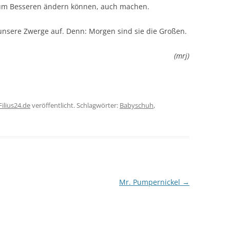
ir zum Besseren ändern können, auch machen.
 unsere Zwerge auf. Denn: Morgen sind sie die Großen.
(mrj)
Filius24.de
veröffentlicht. Schlagwörter:
Babyschuh
,
Mr. Pumpernickel
→