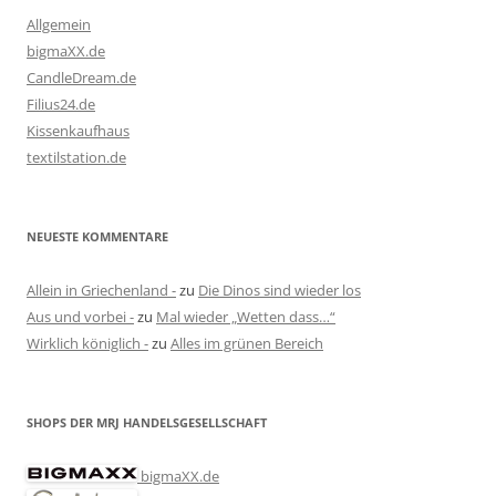
Allgemein
bigmaXX.de
CandleDream.de
Filius24.de
Kissenkaufhaus
textilstation.de
NEUESTE KOMMENTARE
Allein in Griechenland -
zu
Die Dinos sind wieder los
Aus und vorbei -
zu
Mal wieder „Wetten dass…“
Wirklich königlich -
zu
Alles im grünen Bereich
SHOPS DER MRJ HANDELSGESELLSCHAFT
bigmaXX.de