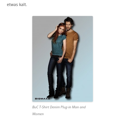
etwas kalt.
BuC T-Shirt Denim Plug-in Man and
Women