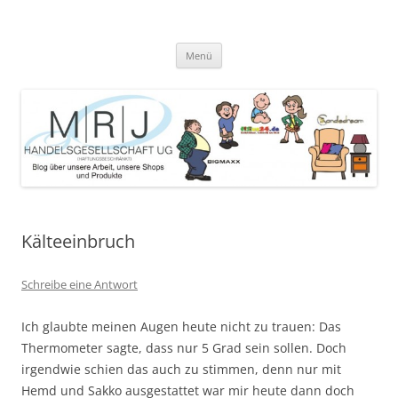
Zum
Inhalt
MRJ Handelsgesellschaft Weblog
springen
Blog über die Arbeit der MRJ Handelsgesellschaft, deren Shops und
angebotene Produkte
Menü
Kälteeinbruch
Schreibe eine Antwort
Ich glaubte meinen Augen heute nicht zu trauen: Das
Thermometer sagte, dass nur 5 Grad sein sollen. Doch
irgendwie schien das auch zu stimmen, denn nur mit
Hemd und Sakko ausgestattet war mir heute dann doch