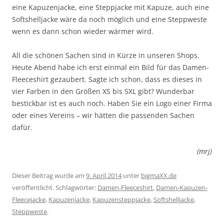
eine Kapuzenjacke, eine Steppjacke mit Kapuze, auch eine
Softshelljacke wäre da noch möglich und eine Steppweste
wenn es dann schon wieder wärmer wird.
All die schönen Sachen sind in Kürze in unseren Shops.
Heute Abend habe ich erst einmal ein Bild für das Damen-
Fleeceshirt gezaubert. Sagte ich schon, dass es dieses in
vier Farben in den Größen XS bis 5XL gibt? Wunderbar
bestickbar ist es auch noch. Haben Sie ein Logo einer Firma
oder eines Vereins – wir hätten die passenden Sachen
dafür.
(mrj)
Dieser Beitrag wurde am
9. April 2014
unter
bigmaXX.de
veröffentlicht. Schlagwörter:
Damen-Fleeceshirt
,
Damen-Kapuzen-
Fleecejacke
,
Kapuzenjacke
,
Kapuzensteppjacke
,
Softshelljacke
,
Steppweste
.