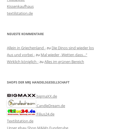
Kissenkaufhaus
textilstation.de
NEUESTE KOMMENTARE
Allein in Griechenland -
zu
Die Dinos sind wieder los
Aus und vorbei -
zu
Mal wieder „Wetten dass…“
Wirklich königlich -
zu
Alles im grünen Bereich
SHOPS DER MRJ HANDELSGESELLSCHAFT
bigmaXX.de
CandleDream.de
Filius24.de
Textilstation.de
Unser ebay-Shop M&Ms Fundgrube