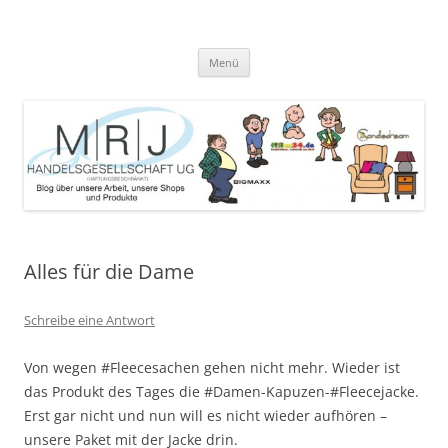
Zum
Inhalt
MRJ Handelsgesellschaft Weblog
springen
Blog über die Arbeit der MRJ Handelsgesellschaft, deren Shops und
angebotene Produkte
Menü
Alles für die Dame
Schreibe eine Antwort
Von wegen #Fleecesachen gehen nicht mehr. Wieder ist
das Produkt des Tages die #Damen-Kapuzen-#Fleecejacke.
Erst gar nicht und nun will es nicht wieder aufhören –
unsere Paket mit der Jacke drin.