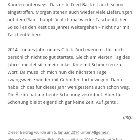
Kunden unterwegs. Das erste Feed Back ist auch schon
eingetroffen. Morgen stehen auch wieder viele Lieferungen
auf dem Plan – hauptsächlich mal wieder Taschentücher.
So soll es den Rest des Jahres weitergehen – nicht nur mit
Taschentüchern.
2014 – neues Jahr, neues Glück. Auch wenn es für mich
persönlich nicht so gut startete. Gleich am vierten Tag des
Jahres meldet sich mein linkes Knie mit Schmerzen zu
Wort. Da muss ich mich nun die nächsten Tage
zwangsweise wieder mit Gehhilfen fortbewegen. Dann
habe ich das für dieses Jahr wenigestens auch schon weg.
Die Ärztin hat mir heute Schonung verordnet. Aber für
Schonung bleibt eigentlich gar keine Zeit. Auf gehts …
(mrj)
Dieser Beitrag wurde am
6. Januar 2014
unter
Allgemein
,
bigmaXX.de
veröffentlicht. Schlagwörter:
2014
,
Taschentücher
.