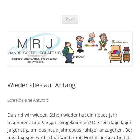
Zum
Inhalt
MRJ Handelsgesellschaft Weblog
springen
Blog über die Arbeit der MRJ Handelsgesellschaft, deren Shops und
angebotene Produkte
Menü
Wieder alles auf Anfang
Schreibe eine Antwort
Da sind wir wieder. Schon wieder hat ein neues Jahr
begonnen. Sind Sie gut reingekommen? Die Feiertage lagen
ja günstig, um das neue Jahr etwas ruhiger anzugehen. Bei
uns dagegen wird schon wieder mit Hochdruck gearbeitet.