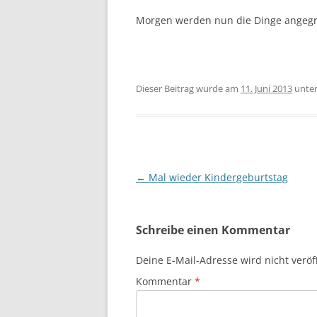
Morgen werden nun die Dinge angegri
Dieser Beitrag wurde am
11. Juni 2013
unte
Beitragsnavigation
←
Mal wieder Kindergeburtstag
Schreibe einen Kommentar
Deine E-Mail-Adresse wird nicht veröff
Kommentar
*