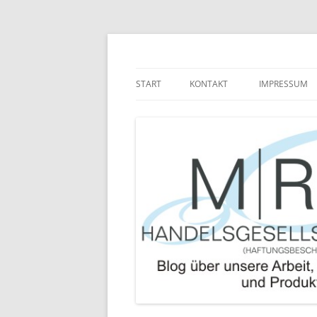
Zum
Inhalt
springen
Blog über die Arbeit der MRJ Handelsgesel
MRJ Handelsgesells
START
KONTAKT
IMPRESSUM