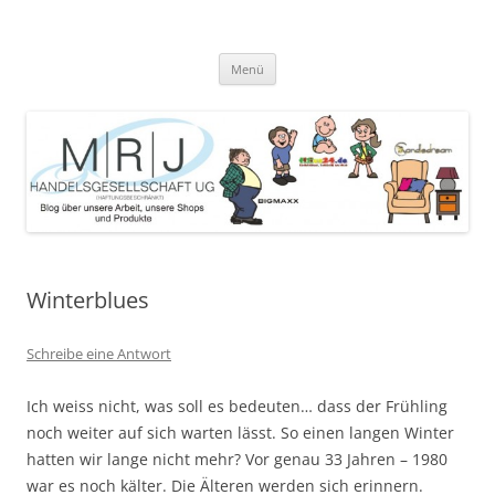
Zum
Inhalt
MRJ Handelsgesellschaft Weblog
springen
Blog über die Arbeit der MRJ Handelsgesellschaft, deren Shops und
angebotene Produkte
Menü
Winterblues
Schreibe eine Antwort
Ich weiss nicht, was soll es bedeuten… dass der Frühling
noch weiter auf sich warten lässt. So einen langen Winter
hatten wir lange nicht mehr? Vor genau 33 Jahren – 1980
war es noch kälter. Die Älteren werden sich erinnern.