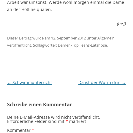
Arbeit war umsonst. Werde wohl morgen einmal die Dame
an der Hotline quälen.
(mrj)
Dieser Beitrag wurde am
12. September 2012
unter
Allgemein
veröffentlicht. Schlagwörter:
Damen-Top
,
Jeans-Latzhose
.
Beitragsnavigation
←
Schwimmunterricht
Da ist der Wurm drin
→
Schreibe einen Kommentar
Deine E-Mail-Adresse wird nicht veröffentlicht.
Erforderliche Felder sind mit
*
markiert
Kommentar
*