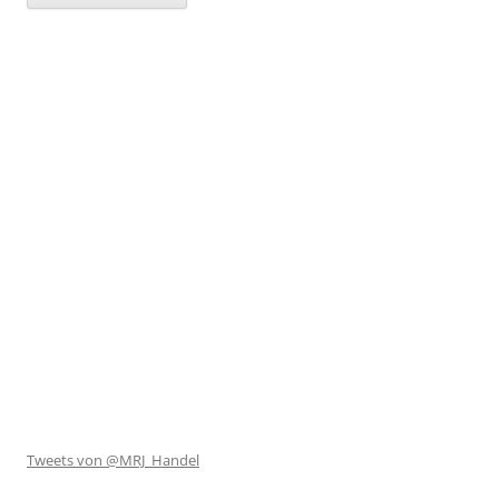
Tweets von @MRJ_Handel