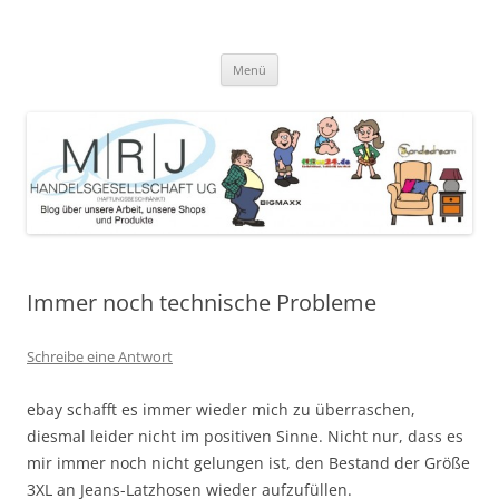
Zum
Inhalt
MRJ Handelsgesellschaft Weblog
springen
Blog über die Arbeit der MRJ Handelsgesellschaft, deren Shops und
angebotene Produkte
Menü
Immer noch technische Probleme
Schreibe eine Antwort
ebay schafft es immer wieder mich zu überraschen,
diesmal leider nicht im positiven Sinne. Nicht nur, dass es
mir immer noch nicht gelungen ist, den Bestand der Größe
3XL an Jeans-Latzhosen wieder aufzufüllen.