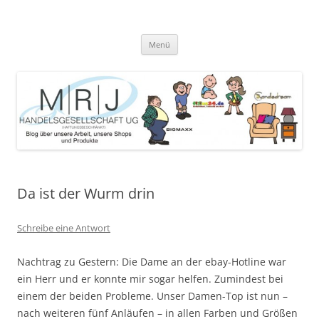
Zum
Inhalt
MRJ Handelsgesellschaft Weblog
springen
Blog über die Arbeit der MRJ Handelsgesellschaft, deren Shops und
angebotene Produkte
Menü
Da ist der Wurm drin
Schreibe eine Antwort
Nachtrag zu Gestern: Die Dame an der ebay-Hotline war
ein Herr und er konnte mir sogar helfen. Zumindest bei
einem der beiden Probleme. Unser Damen-Top ist nun –
nach weiteren fünf Anläufen – in allen Farben und Größen