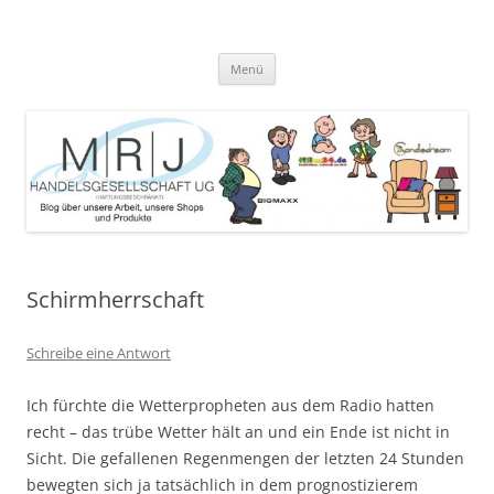
Zum
Inhalt
MRJ Handelsgesellschaft Weblog
springen
Blog über die Arbeit der MRJ Handelsgesellschaft, deren Shops und
angebotene Produkte
Menü
Schirmherrschaft
Schreibe eine Antwort
Ich fürchte die Wetterpropheten aus dem Radio hatten
recht – das trübe Wetter hält an und ein Ende ist nicht in
Sicht. Die gefallenen Regenmengen der letzten 24 Stunden
bewegten sich ja tatsächlich in dem prognostizierem