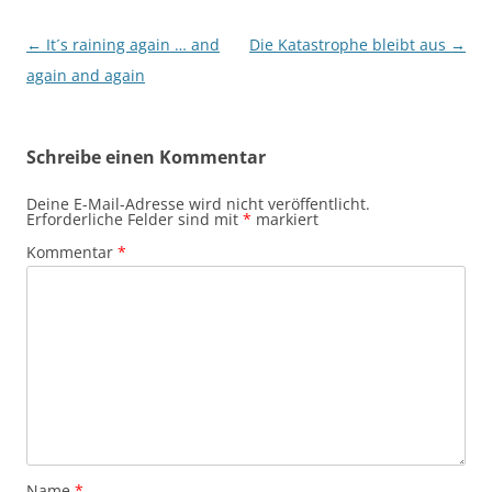
Beitragsnavigation
←
It´s raining again … and
Die Katastrophe bleibt aus
→
again and again
Schreibe einen Kommentar
Deine E-Mail-Adresse wird nicht veröffentlicht.
Erforderliche Felder sind mit
*
markiert
Kommentar
*
Name
*