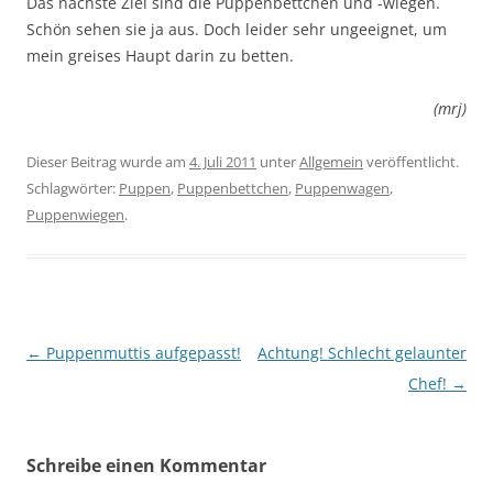
Das nächste Ziel sind die Puppenbettchen und -wiegen.
Schön sehen sie ja aus. Doch leider sehr ungeeignet, um
mein greises Haupt darin zu betten.
(mrj)
Dieser Beitrag wurde am
4. Juli 2011
unter
Allgemein
veröffentlicht.
Schlagwörter:
Puppen
,
Puppenbettchen
,
Puppenwagen
,
Puppenwiegen
.
Beitragsnavigation
←
Puppenmuttis aufgepasst!
Achtung! Schlecht gelaunter
Chef!
→
Schreibe einen Kommentar