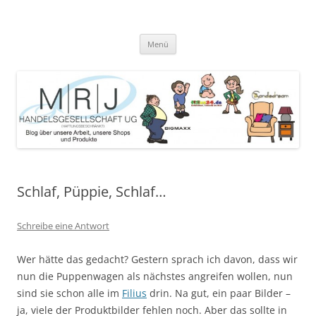
Zum
Inhalt
MRJ Handelsgesellschaft Weblog
springen
Blog über die Arbeit der MRJ Handelsgesellschaft, deren Shops und
angebotene Produkte
Menü
Schlaf, Püppie, Schlaf…
Schreibe eine Antwort
Wer hätte das gedacht? Gestern sprach ich davon, dass wir
nun die Puppenwagen als nächstes angreifen wollen, nun
sind sie schon alle im
Filius
drin. Na gut, ein paar Bilder –
ja, viele der Produktbilder fehlen noch. Aber das sollte in