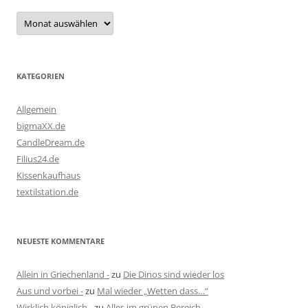
Archiv
KATEGORIEN
Allgemein
bigmaXX.de
CandleDream.de
Filius24.de
Kissenkaufhaus
textilstation.de
NEUESTE KOMMENTARE
Allein in Griechenland -
zu
Die Dinos sind wieder los
Aus und vorbei -
zu
Mal wieder „Wetten dass…“
Wirklich königlich -
zu
Alles im grünen Bereich