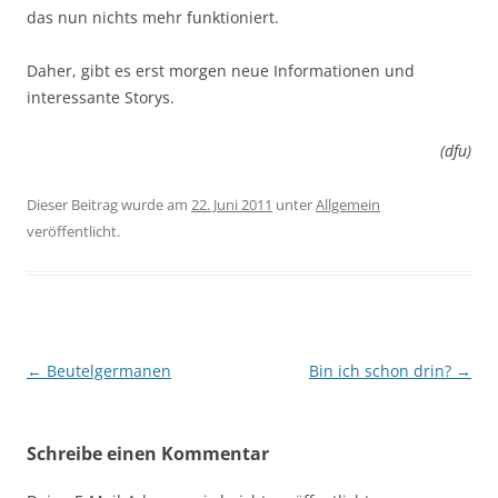
das nun nichts mehr funktioniert.
Daher, gibt es erst morgen neue Informationen und
interessante Storys.
(dfu)
Dieser Beitrag wurde am
22. Juni 2011
unter
Allgemein
veröffentlicht.
Beitragsnavigation
←
Beutelgermanen
Bin ich schon drin?
→
Schreibe einen Kommentar