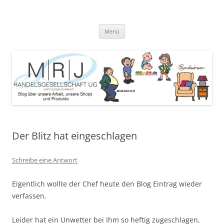
Zum
Inhalt
MRJ Handelsgesellschaft Weblog
springen
Blog über die Arbeit der MRJ Handelsgesellschaft, deren Shops und
angebotene Produkte
Menü
Der Blitz hat eingeschlagen
Schreibe eine Antwort
Eigentlich wollte der Chef heute den Blog Eintrag wieder
verfassen.
Leider hat ein Unwetter bei Ihm so heftig zugeschlagen,