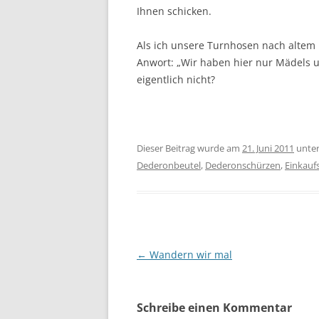
Ihnen schicken.
Als ich unsere Turnhosen nach altem 
Anwort: „Wir haben hier nur Mädels u
eigentlich nicht?
Dieser Beitrag wurde am
21. Juni 2011
unte
Dederonbeutel
,
Dederonschürzen
,
Einkauf
Beitragsnavigation
←
Wandern wir mal
Schreibe einen Kommentar