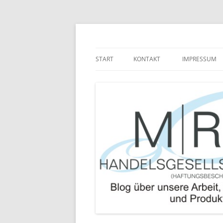
Zum
Inhalt
springen
Blog über die Arbeit der MRJ Handelsgesel
MRJ Handelsgesells
START
KONTAKT
IMPRESSUM