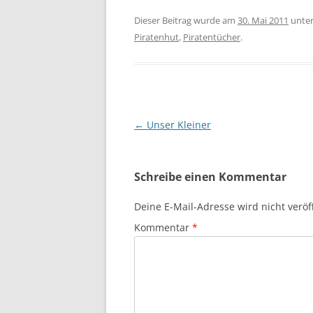
Dieser Beitrag wurde am
30. Mai 2011
unte
Piratenhut
,
Piratentücher
.
Beitragsnavigation
←
Unser Kleiner
Schreibe einen Kommentar
Deine E-Mail-Adresse wird nicht veröff
Kommentar
*