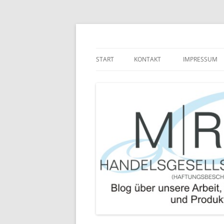
Zum
Inhalt
springen
Blog über die Arbeit der MRJ Handelsgesel
MRJ Handelsgesells
START
KONTAKT
IMPRESSUM