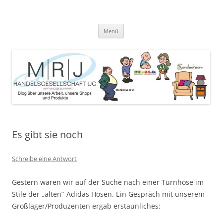
Zum
Inhalt
MRJ Handelsgesellschaft Weblog
springen
Blog über die Arbeit der MRJ Handelsgesellschaft, deren Shops und
angebotene Produkte
Menü
Es gibt sie noch
Schreibe eine Antwort
Gestern waren wir auf der Suche nach einer Turnhose im
Stile der „alten“-Adidas Hosen. Ein Gespräch mit unserem
Großlager/Produzenten ergab erstaunliches: