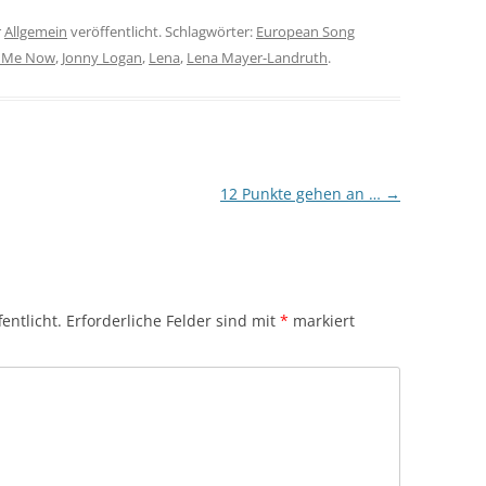
r
Allgemein
veröffentlicht. Schlagwörter:
European Song
 Me Now
,
Jonny Logan
,
Lena
,
Lena Mayer-Landruth
.
12 Punkte gehen an …
→
entlicht.
Erforderliche Felder sind mit
*
markiert