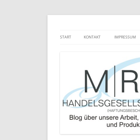
Zum
Inhalt
springen
Blog über die Arbeit der MRJ Handelsgesel
MRJ Handelsgesells
START
KONTAKT
IMPRESSUM