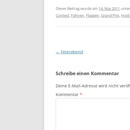
Dieser Beitrag wurde am
14. Mai 2011
unte
Contest
,
Fahnen
,
Flaggen
,
Grand Prix
,
Hold
Beitragsnavigation
←
Feierabend
Schreibe einen Kommentar
Deine E-Mail-Adresse wird nicht veröff
Kommentar
*