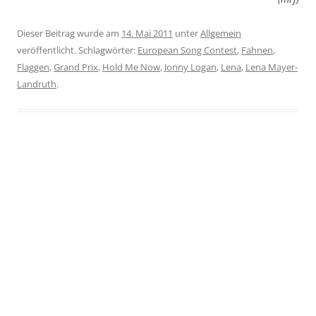
Dieser Beitrag wurde am
14. Mai 2011
unter
Allgemein
veröffentlicht. Schlagwörter:
European Song Contest
,
Fahnen
,
Flaggen
,
Grand Prix
,
Hold Me Now
,
Jonny Logan
,
Lena
,
Lena Mayer-
Landruth
.