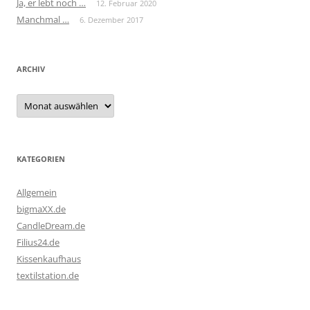
Ja, er lebt noch …
12. Februar 2020
Manchmal …
6. Dezember 2017
ARCHIV
Archiv
KATEGORIEN
Allgemein
bigmaXX.de
CandleDream.de
Filius24.de
Kissenkaufhaus
textilstation.de