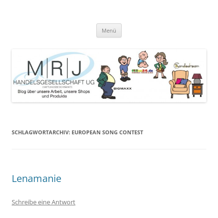
Zum
Inhalt
MRJ Handelsgesellschaft Weblog
springen
Blog über die Arbeit der MRJ Handelsgesellschaft, deren Shops und
angebotene Produkte
Menü
SCHLAGWORTARCHIV:
EUROPEAN SONG CONTEST
Lenamanie
Schreibe eine Antwort