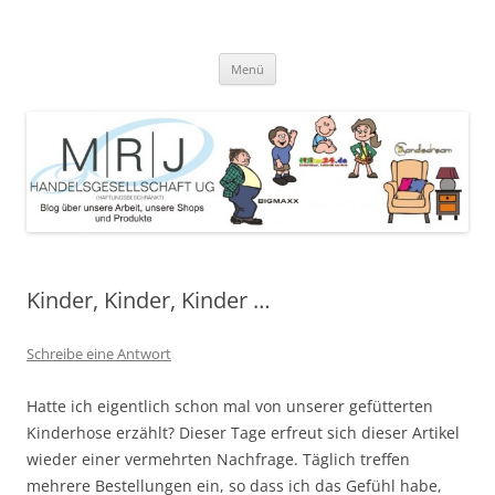
Zum
Inhalt
MRJ Handelsgesellschaft Weblog
springen
Blog über die Arbeit der MRJ Handelsgesellschaft, deren Shops und
angebotene Produkte
Menü
Kinder, Kinder, Kinder …
Schreibe eine Antwort
Hatte ich eigentlich schon mal von unserer gefütterten
Kinderhose erzählt? Dieser Tage erfreut sich dieser Artikel
wieder einer vermehrten Nachfrage. Täglich treffen
mehrere Bestellungen ein, so dass ich das Gefühl habe,