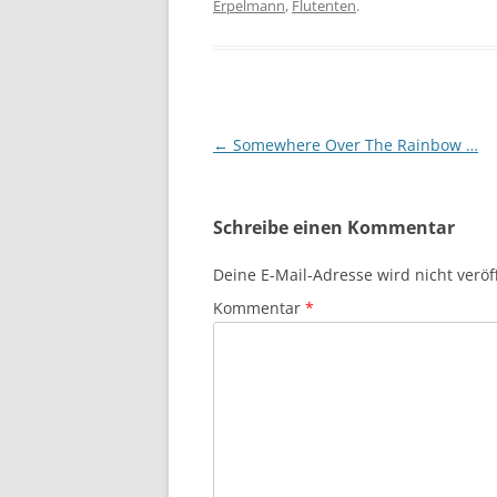
Erpelmann
,
Flutenten
.
Beitragsnavigation
←
Somewhere Over The Rainbow …
Schreibe einen Kommentar
Deine E-Mail-Adresse wird nicht veröff
Kommentar
*