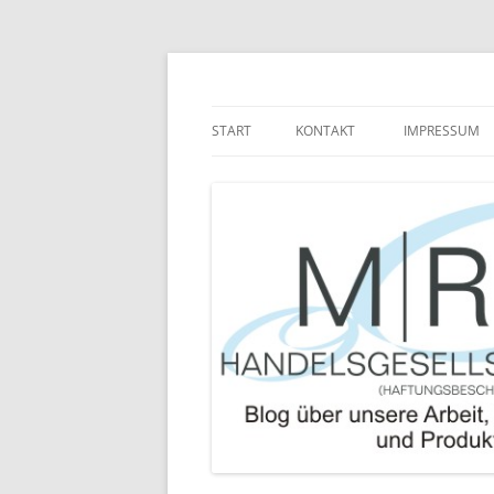
Zum
Inhalt
springen
Blog über die Arbeit der MRJ Handelsgesel
MRJ Handelsgesells
START
KONTAKT
IMPRESSUM