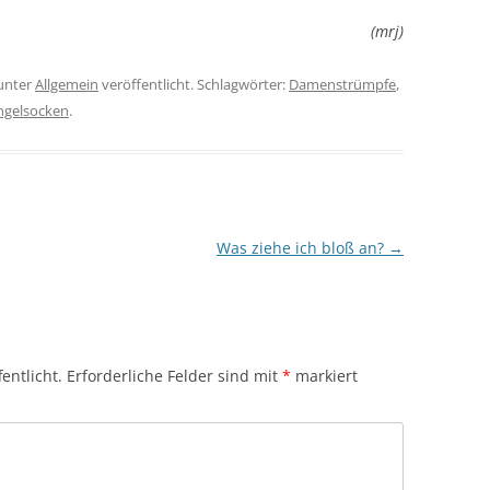
(mrj)
unter
Allgemein
veröffentlicht. Schlagwörter:
Damenstrümpfe
,
ngelsocken
.
Was ziehe ich bloß an?
→
entlicht.
Erforderliche Felder sind mit
*
markiert