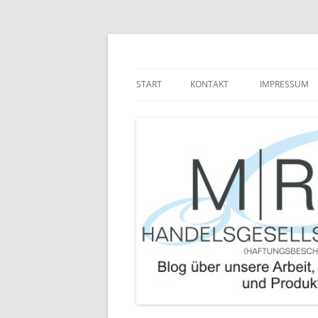
Zum
Inhalt
springen
Blog über die Arbeit der MRJ Handelsgesel
MRJ Handelsgesells
START
KONTAKT
IMPRESSUM