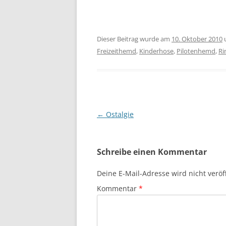
Dieser Beitrag wurde am
10. Oktober 2010
Freizeithemd
,
Kinderhose
,
Pilotenhemd
,
Ri
Beitragsnavigation
←
Ostalgie
Schreibe einen Kommentar
Deine E-Mail-Adresse wird nicht veröff
Kommentar
*