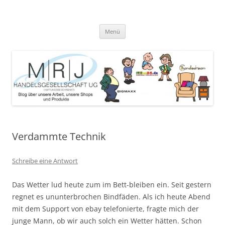
Zum
Inhalt
MRJ Handelsgesellschaft Weblog
springen
Blog über die Arbeit der MRJ Handelsgesellschaft, deren Shops und
angebotene Produkte
Menü
Verdammte Technik
Schreibe eine Antwort
Das Wetter lud heute zum im Bett-bleiben ein. Seit gestern
regnet es ununterbrochen Bindfäden. Als ich heute Abend
mit dem Support von ebay telefonierte, fragte mich der
junge Mann, ob wir auch solch ein Wetter hätten. Schon