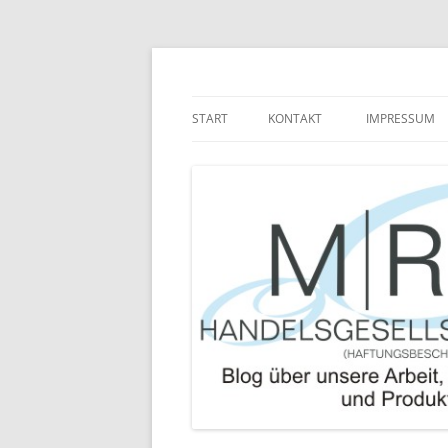
Zum
Inhalt
springen
Blog über die Arbeit der MRJ Handelsgesel
MRJ Handelsgesells
START
KONTAKT
IMPRESSUM