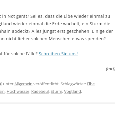
n Not gerät? Sei es, dass die Elbe wieder einmal zu
ogtland wieder einmal die Erde wachelt; ein Sturm die
hain abdeckt? Alles jüngst erst geschehen. Einige der
 man nicht lieber solchen Menschen etwas spenden?
 für solche Fälle?
Schreiben Sie uns!
(mrj)
10
unter
Allgemein
veröffentlicht. Schlagwörter:
Elbe
,
ain
,
Hochwasser
,
Radebeul
,
Sturm
,
Vogtland
.