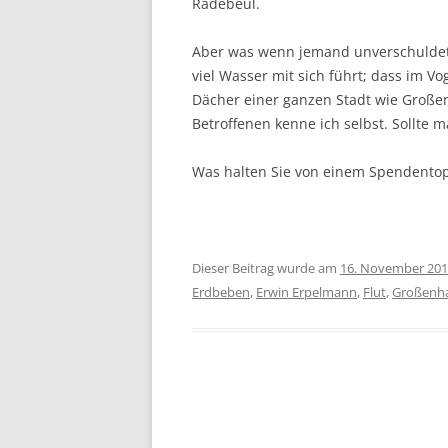
Radebeul.
Aber was wenn jemand unverschuldet i
viel Wasser mit sich führt; dass im V
Dächer einer ganzen Stadt wie Großen
Betroffenen kenne ich selbst. Sollte
Was halten Sie von einem Spendentopf
Dieser Beitrag wurde am
16. November 20
Erdbeben
,
Erwin Erpelmann
,
Flut
,
Großenh