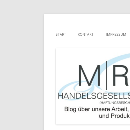
Zum
Inhalt
springen
Blog über die Arbeit der MRJ Handelsgesel
MRJ Handelsgesells
START
KONTAKT
IMPRESSUM