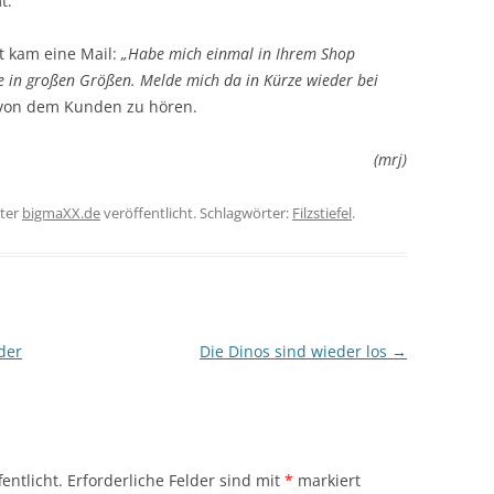
t.
t kam eine Mail:
„Habe mich einmal in Ihrem Shop
e in großen Größen. Melde mich da in Kürze wieder bei
 von dem Kunden zu hören.
(mrj)
ter
bigmaXX.de
veröffentlicht. Schlagwörter:
Filzstiefel
.
der
Die Dinos sind wieder los
→
entlicht.
Erforderliche Felder sind mit
*
markiert