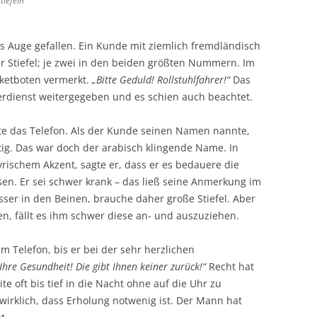
tiefeln
ns Auge gefallen. Ein Kunde mit ziemlich fremdländisch
er Stiefel; je zwei in den beiden größten Nummern. Im
aketboten vermerkt.
„Bitte Geduld! Rollstuhlfahrer!“
Das
ferdienst weitergegeben und es schien auch beachtet.
te das Telefon. Als der Kunde seinen Namen nannte,
ig. Das war doch der arabisch klingende Name. In
rischem Akzent, sagte er, dass er es bedauere die
sen. Er sei schwer krank – das ließ seine Anmerkung im
sser in den Beinen, brauche daher große Stiefel. Aber
n, fällt es ihm schwer diese an- und auszuziehen.
m Telefon, bis er bei der sehr herzlichen
 Ihre Gesundheit! Die gibt Ihnen keiner zurück!“
Recht hat
eite oft bis tief in die Nacht ohne auf die Uhr zu
klich, dass Erholung notwenig ist. Der Mann hat