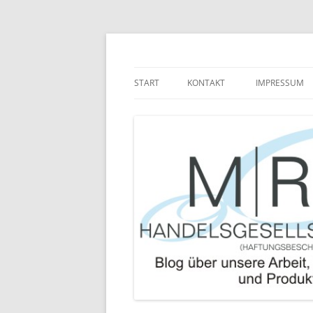
Zum
Inhalt
springen
Blog über die Arbeit der MRJ Handelsgesel
MRJ Handelsgesells
START
KONTAKT
IMPRESSUM