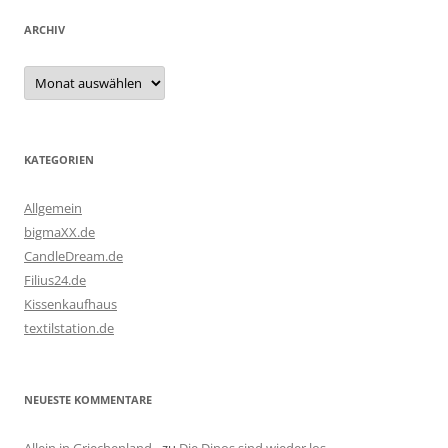
ARCHIV
Archiv
KATEGORIEN
Allgemein
bigmaXX.de
CandleDream.de
Filius24.de
Kissenkaufhaus
textilstation.de
NEUESTE KOMMENTARE
Allein in Griechenland -
zu
Die Dinos sind wieder los