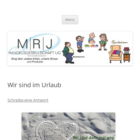
Zum
Inhalt
MRJ Handelsgesellschaft Weblog
springen
Blog über die Arbeit der MRJ Handelsgesellschaft, deren Shops und
angebotene Produkte
Menü
Wir sind im Urlaub
Schreibe eine Antwort