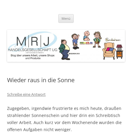
Zum
Inhalt
MRJ Handelsgesellschaft Weblog
springen
Blog über die Arbeit der MRJ Handelsgesellschaft, deren Shops und
angebotene Produkte
Menü
Wieder raus in die Sonne
Schreibe eine Antwort
Zugegeben, irgendwie frustrierte es mich heute, draußen
strahlender Sonnenschein und hier drin ein Schreibtisch
voller Arbeit. Auch kurz vor dem Wochenende wurden die
offenen Aufgaben nicht weniger.