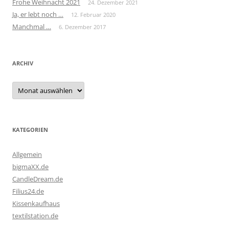
Frohe Weihnacht 2021
24. Dezember 2021
Ja, er lebt noch …
12. Februar 2020
Manchmal …
6. Dezember 2017
ARCHIV
Archiv
KATEGORIEN
Allgemein
bigmaXX.de
CandleDream.de
Filius24.de
Kissenkaufhaus
textilstation.de