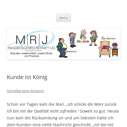
Zum
Inhalt
MRJ Handelsgesellschaft Weblog
springen
Blog über die Arbeit der MRJ Handelsgesellschaft, deren Shops und
angebotene Produkte
Menü
Kunde ist König
Schreibe eine Antwort
Schon vor Tagen kam die Mail.
„Ich schicke die Ware zurück.
Ich bin mit der Qualität nicht zufrieden.“
Soweit so gut. Heute
nun kam die Rücksendung an und am liebsten hätte ich
dem Kunden eine nette Nachricht geschickt:
„Ich bin mit