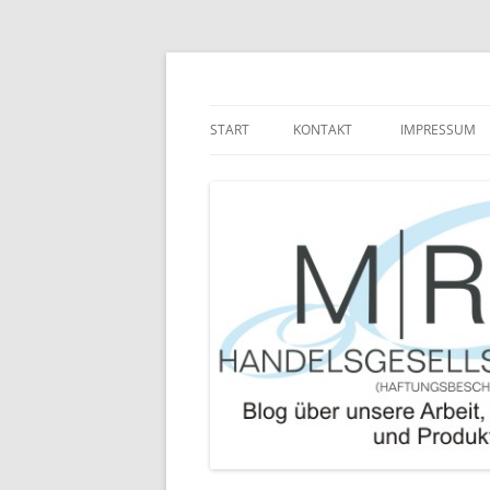
Zum
Inhalt
springen
Blog über die Arbeit der MRJ Handelsgesel
MRJ Handelsgesells
START
KONTAKT
IMPRESSUM