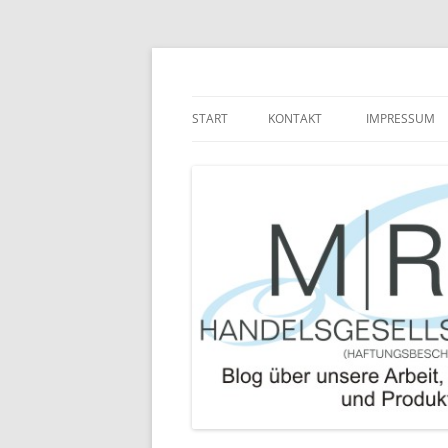
Zum
Inhalt
springen
Blog über die Arbeit der MRJ Handelsgesel
MRJ Handelsgesells
START
KONTAKT
IMPRESSUM