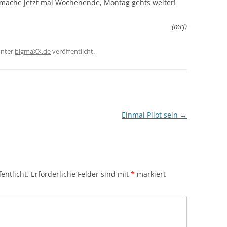
 mache jetzt mal Wochenende, Montag gehts weiter!
(mrj)
nter
bigmaXX.de
veröffentlicht.
Einmal Pilot sein
→
entlicht.
Erforderliche Felder sind mit
*
markiert