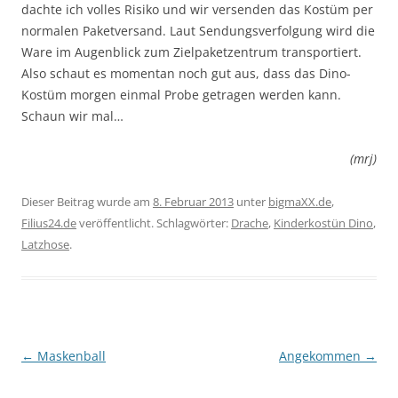
dachte ich volles Risiko und wir versenden das Kostüm per
normalen Paketversand. Laut Sendungsverfolgung wird die
Ware im Augenblick zum Zielpaketzentrum transportiert.
Also schaut es momentan noch gut aus, dass das Dino-
Kostüm morgen einmal Probe getragen werden kann.
Schaun wir mal…
(mrj)
Dieser Beitrag wurde am
8. Februar 2013
unter
bigmaXX.de
,
Filius24.de
veröffentlicht. Schlagwörter:
Drache
,
Kinderkostün Dino
,
Latzhose
.
Beitragsnavigation
←
Maskenball
Angekommen
→