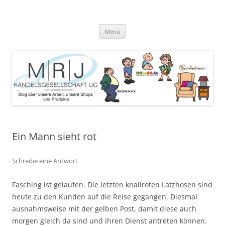
Zum
Inhalt
MRJ Handelsgesellschaft Weblog
springen
Blog über die Arbeit der MRJ Handelsgesellschaft, deren Shops und
angebotene Produkte
Menü
Ein Mann sieht rot
Schreibe eine Antwort
Fasching ist gelaufen. Die letzten knallroten Latzhosen sind
heute zu den Kunden auf die Reise gegangen. Diesmal
ausnahmsweise mit der gelben Post, damit diese auch
morgen gleich da sind und ihren Dienst antreten können.