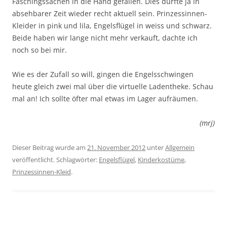
Faschingssachen in die Hand gefallen. Dies dürfte ja in
absehbarer Zeit wieder recht aktuell sein. Prinzessinnen-
Kleider in pink und lila, Engelsflügel in weiss und schwarz.
Beide haben wir lange nicht mehr verkauft, dachte ich
noch so bei mir.
Wie es der Zufall so will, gingen die Engelsschwingen
heute gleich zwei mal über die virtuelle Ladentheke. Schau
mal an! Ich sollte öfter mal etwas im Lager aufräumen.
(mrj)
Dieser Beitrag wurde am
21. November 2012
unter
Allgemein
veröffentlicht. Schlagwörter:
Engelsflügel
,
Kinderkostüme
,
Prinzessinnen-Kleid
.