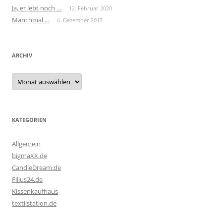
Ja, er lebt noch …
12. Februar 2020
Manchmal …
6. Dezember 2017
ARCHIV
Archiv
KATEGORIEN
Allgemein
bigmaXX.de
CandleDream.de
Filius24.de
Kissenkaufhaus
textilstation.de