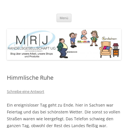
Zum
Inhalt
MRJ Handelsgesellschaft Weblog
springen
Blog über die Arbeit der MRJ Handelsgesellschaft, deren Shops und
angebotene Produkte
Menü
Himmlische Ruhe
Schreibe eine Antwort
Ein ereignisloser Tag geht zu Ende. hier in Sachsen war
Feiertag und das bei schönstem Wetter. Die sonst so vollen
Straßen waren wie leergefegt. Das Telefon schwieg den
ganzen Tag, obwohl der Rest des Landes fleißig war.