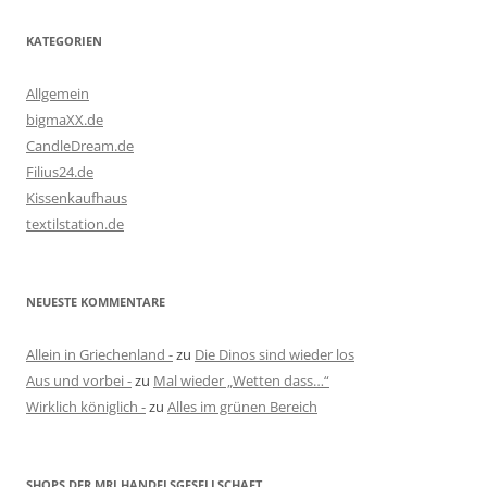
KATEGORIEN
Allgemein
bigmaXX.de
CandleDream.de
Filius24.de
Kissenkaufhaus
textilstation.de
NEUESTE KOMMENTARE
Allein in Griechenland -
zu
Die Dinos sind wieder los
Aus und vorbei -
zu
Mal wieder „Wetten dass…“
Wirklich königlich -
zu
Alles im grünen Bereich
SHOPS DER MRJ HANDELSGESELLSCHAFT