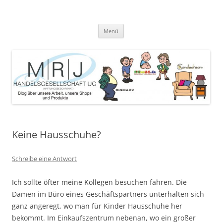
Zum
Inhalt
MRJ Handelsgesellschaft Weblog
springen
Blog über die Arbeit der MRJ Handelsgesellschaft, deren Shops und
angebotene Produkte
Menü
Keine Hausschuhe?
Schreibe eine Antwort
Ich sollte öfter meine Kollegen besuchen fahren. Die
Damen im Büro eines Geschäftspartners unterhalten sich
ganz angeregt, wo man für Kinder Hausschuhe her
bekommt. Im Einkaufszentrum nebenan, wo ein großer