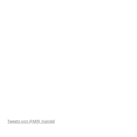
Tweets von @MRJ_Handel