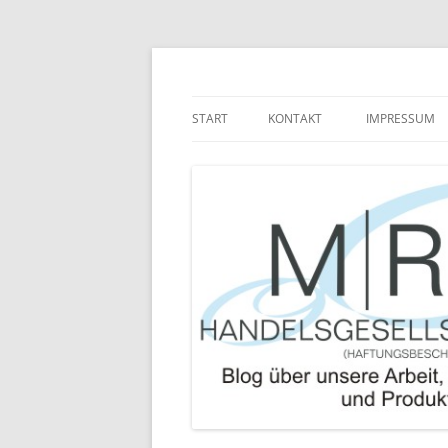
Zum
Inhalt
springen
Blog über die Arbeit der MRJ Handelsgesel
MRJ Handelsgesells
START
KONTAKT
IMPRESSUM