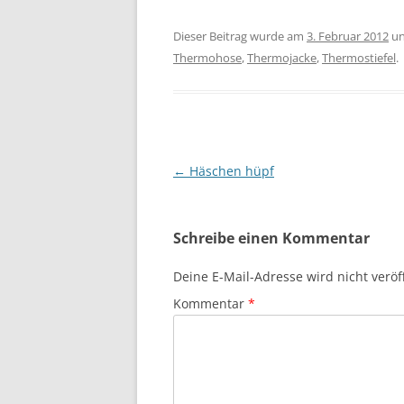
Dieser Beitrag wurde am
3. Februar 2012
un
Thermohose
,
Thermojacke
,
Thermostiefel
.
Beitragsnavigation
←
Häschen hüpf
Schreibe einen Kommentar
Deine E-Mail-Adresse wird nicht veröff
Kommentar
*