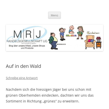
Zum
Inhalt
MRJ Handelsgesellschaft Weblog
springen
Blog über die Arbeit der MRJ Handelsgesellschaft, deren Shops und
angebotene Produkte
Menü
Auf in den Wald
Schreibe eine Antwort
Nachdem sich die hiessigen Jäger bei uns schon mit
grünen Oberhemden eindecken, dachten wir uns das
Sortiment in Richtung „grünes“ zu erweitern.