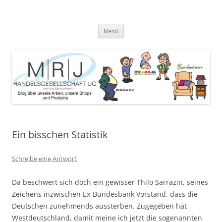
Zum
Inhalt
MRJ Handelsgesellschaft Weblog
springen
Blog über die Arbeit der MRJ Handelsgesellschaft, deren Shops und
angebotene Produkte
Menü
Ein bisschen Statistik
Schreibe eine Antwort
Da beschwert sich doch ein gewisser Thilo Sarrazin, seines
Zeichens inzwischen Ex-Bundesbank Vorstand, dass die
Deutschen zunehmends aussterben. Zugegeben hat
Westdeutschland, damit meine ich jetzt die sogenannten